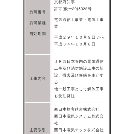
京都府知事
許可(般ー29)5328号
許可番号
電気通信工事業・電気工事
許可業種
業
有効期間
平成２９年１０月９日 から
平成３４年１０月８日
ＪＲ西日本管内の電気通信
工事及び消防施設工事の新
設、撤去及び修繕を主とす
工事内容
る
他一般工事として解体工事
も受注発注
西日本旅客鉄道株式会社
西日本電気システム株式会
社
主要取引
西日本電気テック株式会社