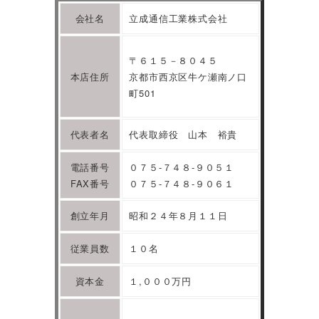
会社名
立成通信工業株式会社
〒６１５－８０４５
本店住所
京都市西京区牛ケ瀬南ノ口
町501
代表者名
代表取締役 山本 裕貴
電話番号
０７５-７４８-９０５１
FAX番号
０７５-７４８-９０６１
創立年月
昭和２４年８月１１日
従業員数
１０名
資本金
１,０００万円